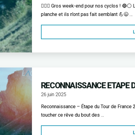
🚴‍♂️✨ Gros week-end pour nos cyclos ! 🔵⚪ Le
planche et ils n’ont pas fait semblant 💪😉 …
L
RECONNAISSANCE ETAPE 
26 juin 2025
Reconnaissance – Étape du Tour de France 202
toucher ce rêve du bout des …
L