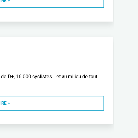
IRE +
DU
TOUR
FEMMES
AVEC
ZWIFT"
de D+, 16 000 cyclistes… et au milieu de tout
"L’ÉTAPE
IRE +
DU
TOUR"