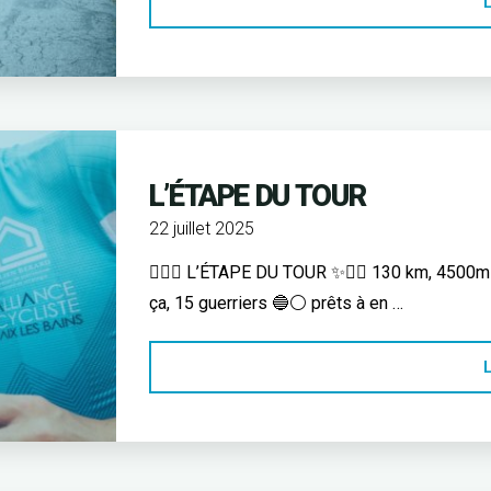
L
L’ÉTAPE DU TOUR
22 juillet 2025
🚴‍♂️✨ L’ÉTAPE DU TOUR ✨🚴‍♀️ 130 km, 4500m 
ça, 15 guerriers 🔵⚪ prêts à en …
L