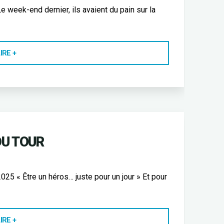
 week-end dernier, ils avaient du pain sur la
"LA
IRE +
PLAGNE,
LA
LOZE,
LA
TOUSSUIRE"
DU TOUR
5 « Être un héros… juste pour un jour » Et pour
"RECONNAISSANCE
IRE +