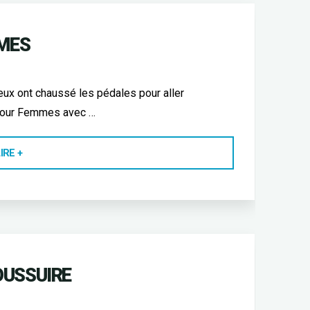
MMES
geux ont chaussé les pédales pour aller
u Tour Femmes avec …
"RECO
IRE +
ETAPE
DU
TOUR
FEMMES"
OUSSUIRE