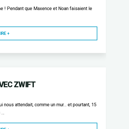
nche ! Pendant que Maxence et Noan faisaient le
"DVÉLO
IRE +
LAC
D’ANNECY"
VEC ZWIFT
qui nous attendait, comme un mur… et pourtant, 15
u …
"ETAPE