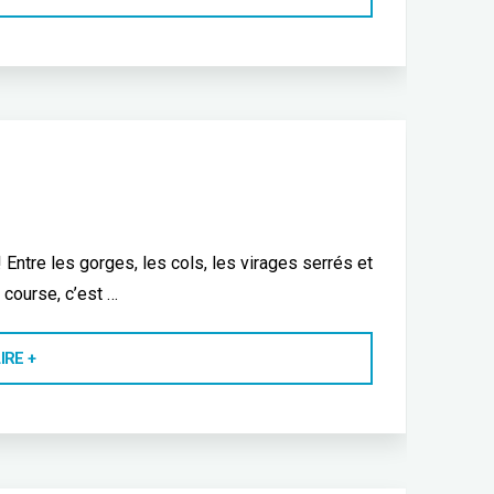
ETAPE
DU
TOUR"
Entre les gorges, les cols, les virages serrés et
 course, c’est …
"L’ARDÉCHOISE"
IRE +